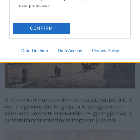
user protection.
CONFIRM
Data Deletion
Data Access
Privacy Policy
A reformkori Fiume több mint hétszáz házból állt. A
város legfontosabb tengelye, a közvilágítást sem
nélkülöző, kövezett, kerékvetőkel és gyalogjáróval is
ellátott főutcát szórványos forgalom jellemzi.