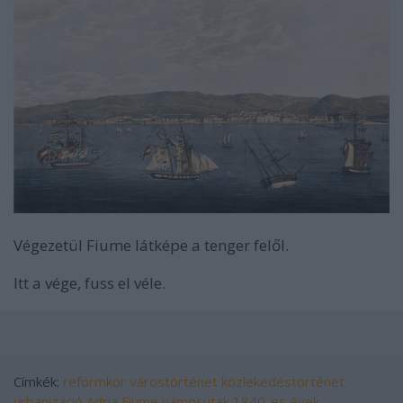
Végezetül Fiume látképe a tenger felől.
Itt a vége, fuss el véle.
Címkék:
reformkor
várostörténet
közlekedéstörténet
urbanizáció
Adria
Fiume
vámosutak
1840-es évek