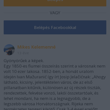
VAGY
Mikes Kelemenné
13 éve
Gyönyörűek a képek.
Egy 1850-es fiumei összeírás szerint a városnak nem
volt 10 ezer lakosa. 1852-ben, a horvát uralom
idején Ivan Mažuranić így írt Josip Jelačićnak: „Ahogy
látható, kicsiny, jelentéktelen város, de az első
pillanatban kitűnik, különösen az új részek tiszták,
rendezettek, fekvése vonzó, lakói összetartóak, és
lehet mondani, ha nem is a legnagyobb, de a
legszebb városa Horvátországnak. Rijeka nem
természetes tengeri kikötő. Csak 3-4 évvel ezelőtt