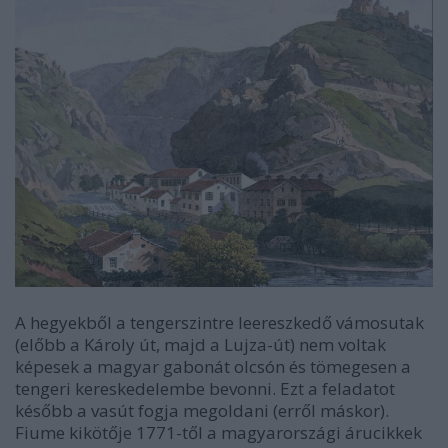
A hegyekből a tengerszintre leereszkedő vámosutak
(előbb a Károly út, majd a Lujza-út) nem voltak
képesek a magyar gabonát olcsón és tömegesen a
tengeri kereskedelembe bevonni. Ezt a feladatot
később a vasút fogja megoldani (erről máskor).
Fiume kikötője 1771-től a magyarországi árucikkek