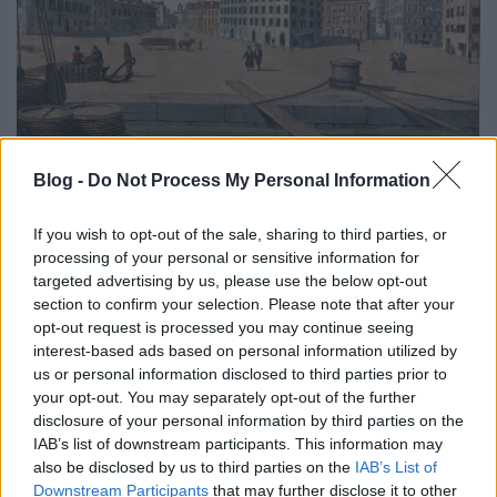
Blog -
Do Not Process My Personal Information
A kisebb merülésű, könnyebb kereskedelmi hajók
kikötője a Fiumara nyugodt, a tenger hullámzásától
If you wish to opt-out of the sale, sharing to third parties, or
megkímélt vize volt. Tipikus, bár nem túl mozgalmas
processing of your personal or sensitive information for
kikötői jelenetet látunk, zsákokat cipelő emberekkel,
targeted advertising by us, please use the below opt-out
bálákkal és hordókkal, áruszállító szekérrel. Az
section to confirm your selection. Please note that after your
épített kőfal mellé lehorgonyzott bárkát két,
opt-out request is processed you may continue seeing
hevenyészetten elhelyezett deszkapalló is a
interest-based ads based on personal information utilized by
szárazföldhöz kapcsolja.
us or personal information disclosed to third parties prior to
your opt-out. You may separately opt-out of the further
A Fiumara sorsa a 19. század elején érdekesen
disclosure of your personal information by third parties on the
alakult. 1801-ben óriási viharok, felhőszakadások és
IAB’s list of downstream participants. This information may
dühöngő sirokkó pusztítottak a városban. A sirokkó
also be disclosed by us to third parties on the
IAB’s List of
a Fiumara torkolatánál megduzzadt
Downstream Participants
that may further disclose it to other