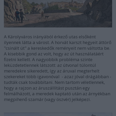
A Károlyváros irányából érkező utas elsőként
ilyennek látta a várost. A horvát karszt hegyeit áttörő
"csinált út" a kereskedők reményeit nem váltotta be.
A kisebbik gond az volt, hogy az út használatáért
fizetni kellett. A nagyobbik probléma szinte
leküzdetetlennek látszott: az útvonal túlontúl
meredekre sikeredett, így az áruval megterhelt
szekereket több igavonóval - azaz jóval drágábban -
tudták csak továbbítani. Nem tartom véletlennek,
hogy a rajzon az áruszállítást pusztán egy
felmálházott, a meredek kaptató után az árnyékban
megpihenő szamár (vagy öszvér) jelképezi.