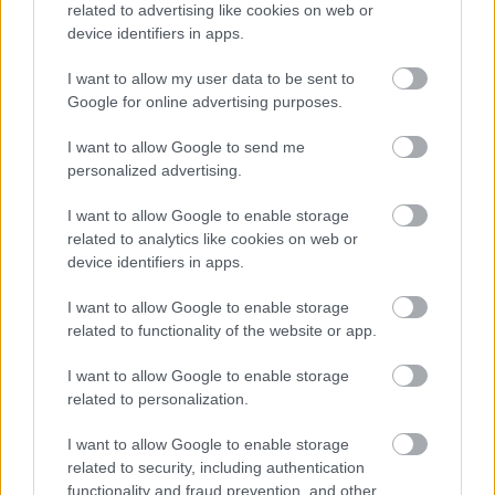
related to advertising like cookies on web or
device identifiers in apps.
I want to allow my user data to be sent to
Google for online advertising purposes.
I want to allow Google to send me
personalized advertising.
I want to allow Google to enable storage
A fiumei cukorfinomító a 18. század közepén már
related to analytics like cookies on web or
működött. A képen a gyár előtti kikötőt látjuk, rövid
device identifiers in apps.
mólóval és valamiféle, az árurakodást megkönnyítő
emelőszerkezettel. A tengeri (de folyami) kikötők
I want to allow Google to enable storage
legértékesebb részei a meredek kőfallal
related to functionality of the website or app.
megerősített, feltöltött rakpartok voltak. Ilyet ezen a
képen nem láthatunk, a tengerbe nyúló meredeken
I want to allow Google to enable storage
lejtő móló a cukorfinomító forgalmát kielégíti.
related to personalization.
A kép előterében halászok húzzák ki a fejhálójukat.
I want to allow Google to enable storage
related to security, including authentication
functionality and fraud prevention, and other