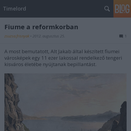
Timelord
Fiume a reformkorban
zsuzsa.frisnyak
•
2012. augusztus 25.
1
A most bemutatott, Alt Jakab által készített fiumei
városképek egy 11 ezer lakossal rendelkező tengeri
kisváros életébe nyújtanak bepillantást.