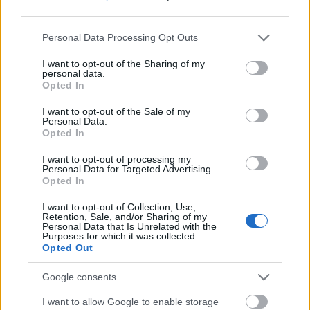
homokzátonyokat a folyóba hajtotta, a kikötő
third parties.
elzátonyosodott. 1806-tól kínkeserves tempóban
Please note that this website/app uses one or more Google
Personal Data Processing Opt Outs
elkezdődnek az építkezések. 1807-ben két hajó is
services and may gather and store information including but
elsüllyed a Fiumarában. Amikor 1818-ban I. Ferenc
not limited to your visit or usage behaviour. You may click to
I want to opt-out of the Sharing of my
megérkezik Fiuméba, hajója csak a város előtti
personal data.
grant or deny consent to Google and its third-party tags to
tengerben tud horgonyt vetni, a király csónakkal tud
Opted In
use your data for below specified purposes in below Google
a szárazföldre lépni. Az építkezés az 1820-as
consent section.
I want to opt-out of the Sale of my
években vesz némi lendületet. Az 1840-es évek
Personal Data.
közepén az udvari kancellária egyik tanácsosa
Opted In
megállapítja, az évtizedes kikötővitákban önző
I want to opt-out of processing my
személyes érdekek, és "
hivatalos elfogultság közérdek
Personal Data for Targeted Advertising.
rovására való érvényesülése"
játszik szerepet.
Opted In
I want to opt-out of Collection, Use,
Retention, Sale, and/or Sharing of my
Personal Data that Is Unrelated with the
Purposes for which it was collected.
Opted Out
Google consents
I want to allow Google to enable storage